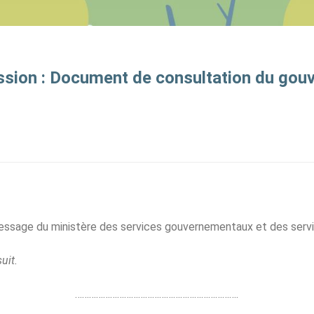
ession : Document de consultation du go
ssage du ministère des services gouvernementaux et des serv
uit.
…………………………………………………………….