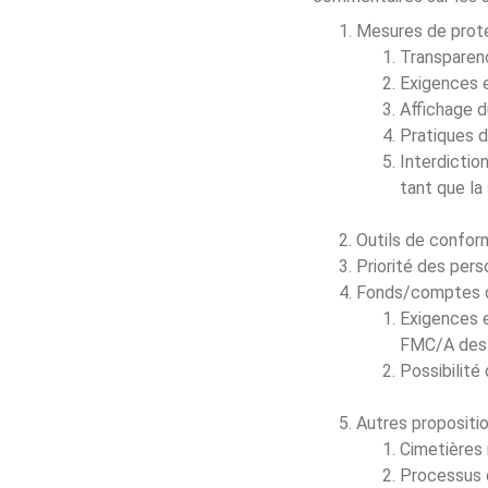
Mesures de prot
Transparenc
Exigences e
Affichage 
Pratiques d
Interdictio
tant que la
Outils de conform
Priorité des per
Fonds/comptes d
Exigences e
FMC/A des 
Possibilit
Autres propositio
Cimetières
Processus 