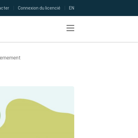
acter
Connexion du licencié
EN
Toggle navigation
uvernement