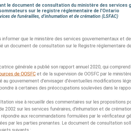
ant le document de consultation du ministère des services
sommateurs sur le registre réglementaire de l'Ontario
vices de funérailles, d'inhumation et de crémation (LSFAC)
s informer que le ministère des services gouvernementaux et de
 un document de consultation sur le Registre réglementaire de l
catrice générale a publié son rapport annuel 2020, qui compren
ssources de OOSFC
et de la supervision de OOSFC par le ministère.
 au gouvernement d'envisager d'éventuelles modifications légis
pondre à certaines des préoccupations soulevées dans le rappor
ation vise à recueillir des commentaires sur les propositions p
 de 2002 sur les services funéraires, d'inhumation et de crémati
 répondre aux recommandations formulées par le vérificateur gén
es par les parties prenantes. Le document de consultation soll
ujets suivants :