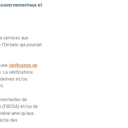
 gouvernementaux et
s services aux
'Ontario qui pourrait
d une
vérification de
 La vérificatrice
latives et/ou
t.
otentielles de
on (FBCSA) et/ou de
éral ainsi qu'aux
icite des