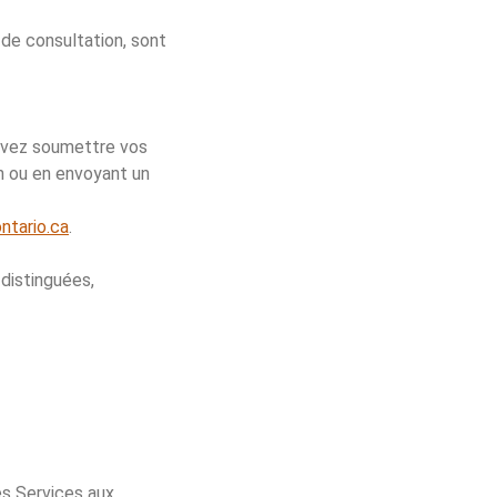
de consultation, sont
ouvez soumettre vos
n ou en envoyant un
tario.ca
.
 distinguées,
es Services aux