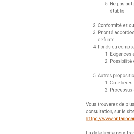
Ne pas auto
établie
Conformité et outi
Priorité accordée
défunts
Fonds ou comptes
Exigences e
Possibilité
Autres propositio
Cimetières
Processus 
Vous trouverez de plus
consultation, sur le si
https://www.ontarioc
La date limite pour tr