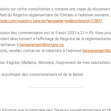
tions sur cette consultation, y compris une copie du document 
 Web du Registre réglementaire de l'Ontario à l'adresse suivante
:
anada.com/registry/view.do?language=en&postingId=37807.
mission des commentaires est le 9 août 2021 à 23 h 59. Vous p
ant directement à l'affichage du Registre de la réglementatio
mentaires à
bereavement@ontario.ca.
ons, veuillez contacter le ministère à l'adresse
bereavement@on
prie d'agréer, Madame, Monsieur, l'expression de mes salutations
e la politique des consommateurs et de la liaison
…………………………………………………………
s informer que le ministère des Services gouvernementaux et d