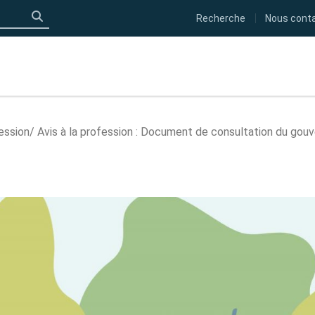
Recherche
Nous cont
Click to search
fession
Avis à la profession : Document de consultation du go