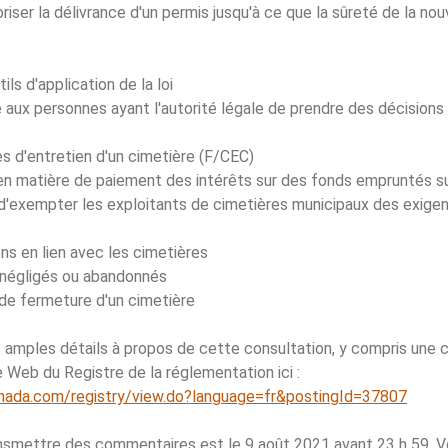
riser la délivrance d'un permis jusqu'à ce que la sûreté de la nou
ls d'application de la loi
 aux personnes ayant l'autorité légale de prendre des décisions
 d'entretien d'un cimetière (F/CEC)
n matière de paiement des intérêts sur des fonds empruntés sur
 d'exempter les exploitants de cimetières municipaux des exige
ns en lien avec les cimetières
 négligés ou abandonnés
de fermeture d'un cimetière
 amples détails à propos de cette consultation, y compris une
te Web du Registre de la réglementation ici :
anada.com/registry/view.do?language=fr&postingId=37807
ansmettre des commentaires est le 9 août 2021 avant 23 h 59. 