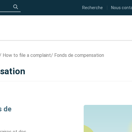
Recherche
Nous cont
Click to search
How to file a complaint
Fonds de compensation
sation
s de
raires et des