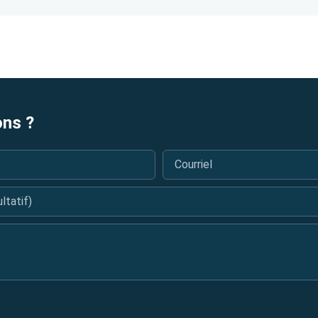
ons ?
Courriel
*
tatif)