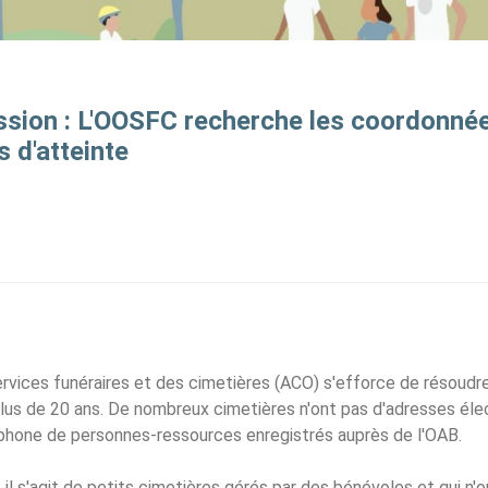
ession : L'OOSFC recherche les coordonné
 d'atteinte
services funéraires et des cimetières (ACO) s'efforce de résoudr
plus de 20 ans. De nombreux cimetières n'ont pas d'adresses él
phone de personnes-ressources enregistrés auprès de l'OAB.
l s'agit de petits cimetières gérés par des bénévoles et qui n'o