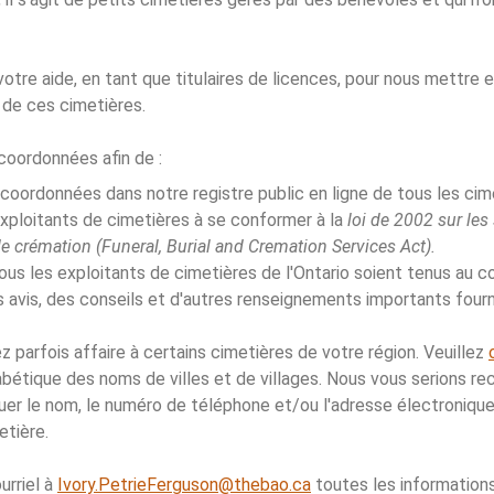
otre aide, en tant que titulaires de licences, pour nous mettre 
 de ces cimetières.
coordonnées afin de :
 coordonnées dans notre registre public en ligne de tous les cime
exploitants de cimetières à se conformer à la
loi de 2002 sur les 
e crémation (Funeral, Burial and Cremation Services Act).
tous les exploitants de cimetières de l'Ontario soient tenus au c
es avis, des conseils et d'autres renseignements importants four
z parfois affaire à certains cimetières de votre région. Veuillez
abétique des noms de villes et de villages. Nous vous serions re
er le nom, le numéro de téléphone et/ou l'adresse électronique
etière.
urriel à
Ivory.PetrieFerguson@thebao.ca
toutes les information