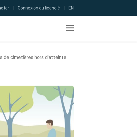
acter
Connexion du licencié
EN
Toggle navigation
s de cimetières hors d'atteinte