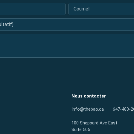
Courriel
*
tatif)
Nous contacter
Info@thebao.ca
647-483-2
100 Sheppard Ave East
Suite 505