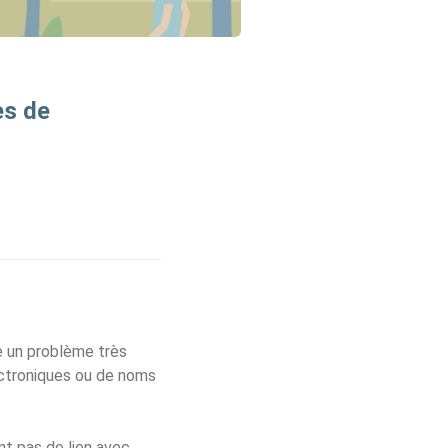
es de
e un problème très
ectroniques ou de noms
nt pas de lien avec