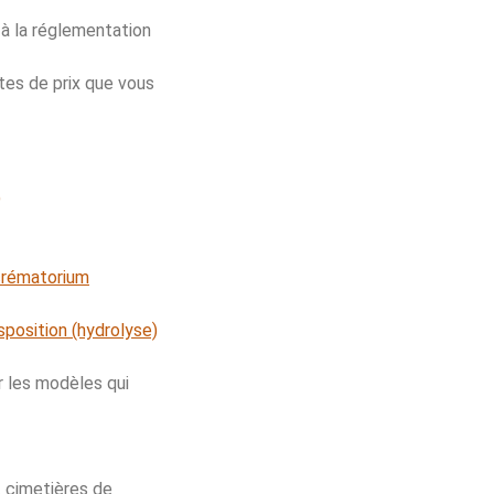
 à la réglementation
stes de prix que vous
)
 crématorium
sposition (hydrolyse)
r les modèles qui
t cimetières de