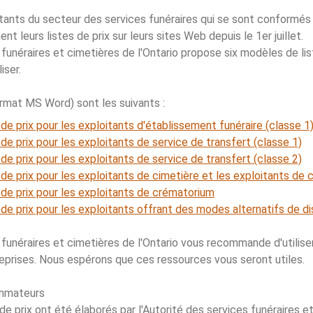
itants du secteur des services funéraires qui se sont conformés
hent leurs listes de prix sur leurs sites Web depuis le 1er juillet.
 funéraires et cimetières de l'Ontario propose six modèles de li
iser.
rmat MS Word) sont les suivants :
de prix pour les exploitants d'établissement funéraire (classe 1
de prix pour les exploitants de service de transfert (classe 1)
de prix pour les exploitants de service de transfert (classe 2)
de prix pour les exploitants de cimetière et les exploitants de
 de prix pour les exploitants de crématorium
de prix pour les exploitants offrant des modes alternatifs de di
 funéraires et cimetières de l'Ontario vous recommande d'utilise
reprises. Nous espérons que ces ressources vous seront utiles.
mmateurs
e prix ont été élaborés par l'Autorité des services funéraires e