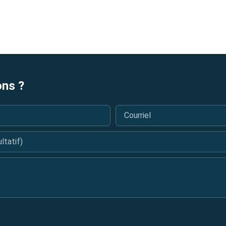
ons ?
Courriel
*
tatif)