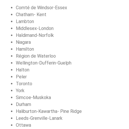
Comté de Windsor-Essex
Chatham- Kent
Lambton
Middlesex-London
Haldimand-Norfolk
Niagara
Hamilton
Région de Waterloo
Wellington-Dufferin-Guelph
Halton
Peler
Toronto
York
Simcoe-Muskoka
Durham
Haliburton-Kawartha- Pine Ridge
Leeds-Grenville-Lanark
Ottawa