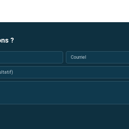
ons ?
Courriel
*
tatif)