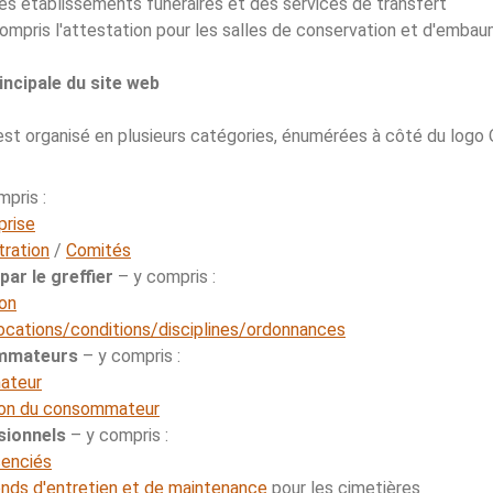
es établissements funéraires et des services de transfert
ompris l'attestation pour les salles de conservation et d'emb
incipale du site web
est organisé en plusieurs catégories, énumérées à côté du logo
pris :
prise
tration
/
Comités
ar le greffier
– y compris :
ion
cations/conditions/disciplines/ordonnances
ommateurs
– y compris :
ateur
tion du consommateur
sionnels
– y compris :
cenciés
onds d'entretien et de maintenance
pour les cimetières