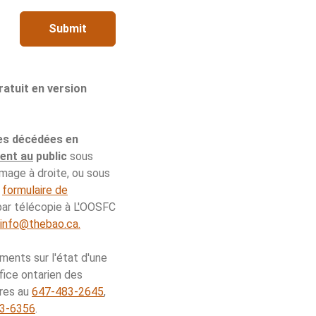
Submit
ratuit en version
es décédées en
ent au
public
sous
image à droite, ou sous
e
formulaire de
 par télécopie à L'OOSFC
info@thebao.ca.
ents sur l'état d'une
fice ontarien des
ères au
647-483-2645
,
3-6356
.