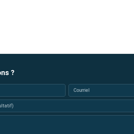
ons ?
Courriel
*
tatif)