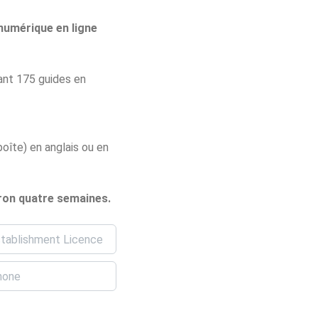
numérique en ligne
ant 175 guides en
oîte) en anglais ou en
viron quatre semaines.
blishment Licence Number
*
*
ne