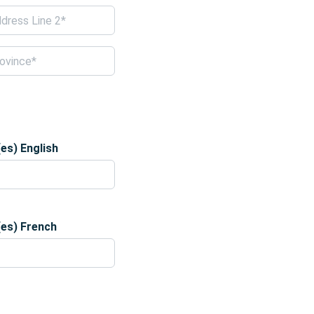
se ligne 2
nce
es) English
lez entrer un nombre plus grand ou égal à
0
.
gal à
0
.
es) French
lez entrer un nombre plus grand ou égal à
0
.
gal à
0
.