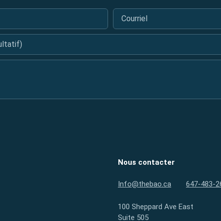
Courriel
*
tatif)
Nous contacter
Info@thebao.ca
647-483-2
100 Sheppard Ave East
Suite 505