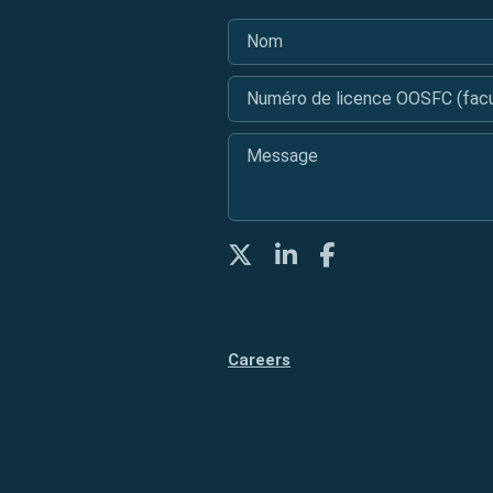
Nom
*
Numéro de licence OOSFC (facul
Message
*
Twitter
LinkedIn
Facebook
Careers