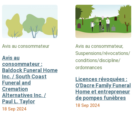
Avis au consommateur
Avis au consommateur,
Suspensions/​révocations/​
Avis au
conditions/​discipline/​
consommateur :
ordonnances
Baldock Funeral Home
Inc. / South Coast
Licences révoquées :
Funeral and
O'Dacre Family Funeral
Cremation
Home et entrepreneur
Alternatives Inc. /
de pompes funèbres
Paul L. Taylor
18 Sep 2024
18 Sep 2024