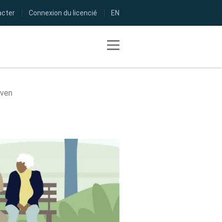
acter
Connexion du licencié
EN
Toggle navigation
rven