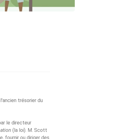
n
'ancien trésorier du
par le directeur
mation
(la loi). M. Scott
e, fournir ou diriger des