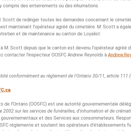
 y compris des enterrements ou des inhumations.
 Scott de rediriger toutes les demandes concernant le cimetiè
i est maintenant l'opérateur agréé du cimetière. M. Scott a égal
entretien et de maintenance au canton de Loyalist.
e à M. Scott depuis que le canton est devenu l'opérateur agréé d
ez contacter l'inspecteur OOSFC Andrew Reynolds à
Andrew.Re
ublié conformément au règlement de l'Ontario 30/11, article 111 (
C.ca
s de l'Ontario (OOSFC) est une autorité gouvernementale délégu
e 2002 sur les services de funérailles, d'inhumation et de crémat
s gouvernementaux et des Services aux consommateurs. Respons
OOSFC réglemente et soutient les opérateurs d'établissements fun