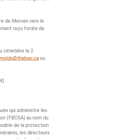
re de Morven vers le
ement reçu l'ordre de
u cimetière le 2
ynolds@thebao.ca
ou
4).
ée qui administre les
ion
(FBCSA) au nom du
able de la protection
éraires, les directeurs