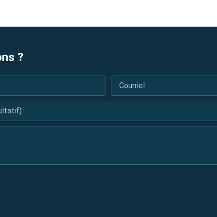
ons ?
Courriel
*
tatif)