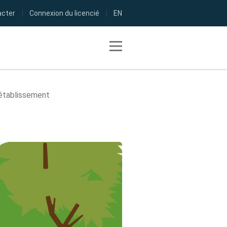
acter
Connexion du licencié
EN
Toggle navigation
'établissement