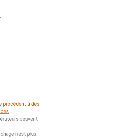
.
ue procèdent à des
nces
.
opérateurs peuvent
ichage n'est plus