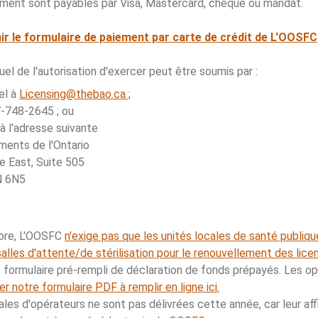
ement sont payables par Visa, Mastercard, chèque ou mandat.
nir le formulaire de paiement par carte de crédit de L'OOSFC
l de l'autorisation d'exercer peut être soumis par :
el à
Licensing@thebao.ca ;
-748-2645 ; ou
 à l'adresse suivante
ments de l'Ontario
 East, Suite 505
N 6N5
ore, L'OOSFC
n'exige pas que les unités locales de santé publiq
alles d'attente/de stérilisation pour le renouvellement des lice
de formulaire pré-rempli de déclaration de fonds prépayés. Les 
ser notre formulaire PDF à remplir en ligne ici.
les d'opérateurs ne sont pas délivrées cette année, car leur aff