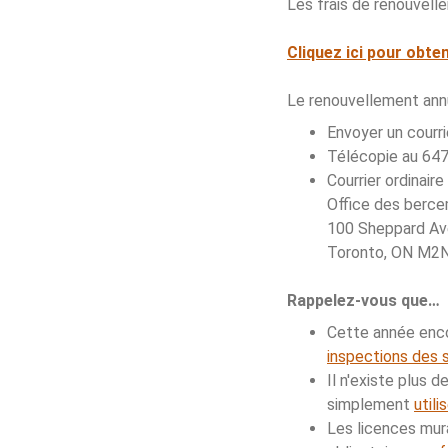
Les frais de renouvell
Cliquez ici pour obte
Le renouvellement annue
Envoyer un courri
Télécopie au 647
Courrier ordinaire
Office des berce
100 Sheppard Ave
Toronto, ON M2
Rappelez-vous que…
Cette année enc
inspections des s
Il n'existe plus 
simplement
utili
Les licences mura