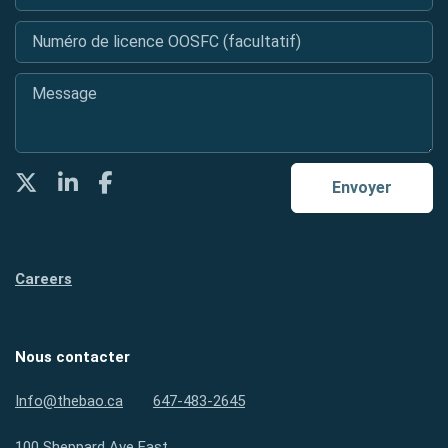
Numéro de licence OOSFC (facultatif)
Message
*
Twitter
LinkedIn
Facebook
Envoyer
Careers
Nous contacter
Info@thebao.ca
647-483-2645
100 Sheppard Ave East