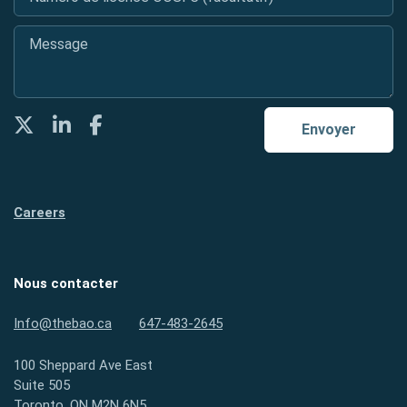
Message
*
Twitter
LinkedIn
Facebook
Envoyer
Careers
Nous contacter
Info@thebao.ca
647-483-2645
100 Sheppard Ave East
Suite 505
Toronto, ON M2N 6N5