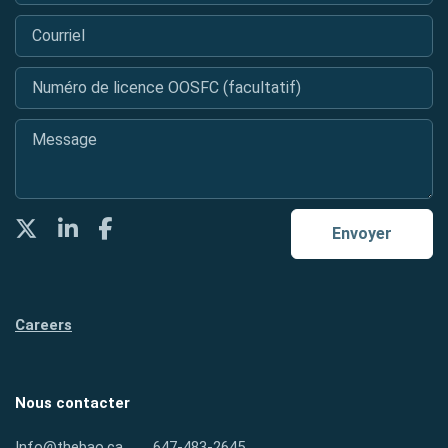
Courriel
*
Numéro de licence OOSFC (facultatif)
Message
*
Twitter
LinkedIn
Facebook
Envoyer
Careers
Nous contacter
Info@thebao.ca
647-483-2645