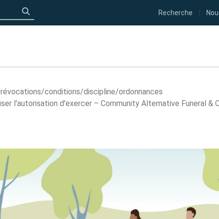
Recherche
Nou
Click to search
révocations/​conditions/​discipline/​ordonnances
fuser l'autorisation d'exercer – Community Alternative Funeral &