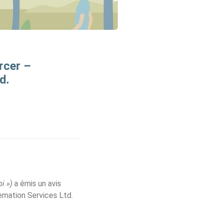
rcer –
d.
i »)
a émis un avis
remation Services Ltd.