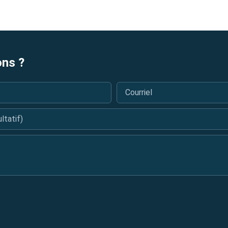
ons ?
Courriel
*
tatif)