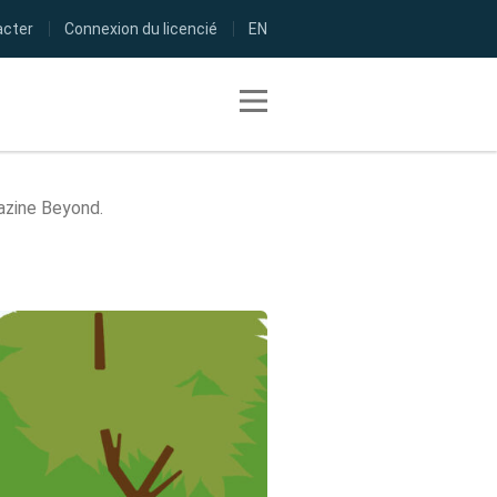
acter
Connexion du licencié
EN
Toggle navigation
azine Beyond.