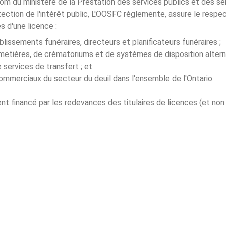
nom du ministère de la Prestation des services publics et des se
ction de l'intérêt public, L'OOSFC réglemente, assure le respect
es d'une licence :
blissements funéraires, directeurs et planificateurs funéraires ;
metières, de crématoriums et de systèmes de disposition alterna
 services de transfert ; et
mmerciaux du secteur du deuil dans l'ensemble de l'Ontario.
t financé par les redevances des titulaires de licences (et non 