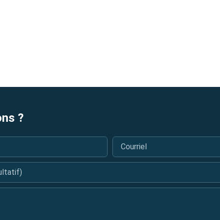
ons ?
Courriel
*
tatif)