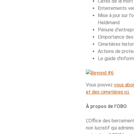
Cafés de la mort
Enterrements vert
Mise à jour sur l
Haldimand
Pénurie d'entrep
L'importance des 
Cimetières histo
Actions de prote
Le guide d'infor
Vous pouvez
vous abon
et des cimetières ici.
À propos de l'OBO
L'Office des bercement
non lucratif qui admini