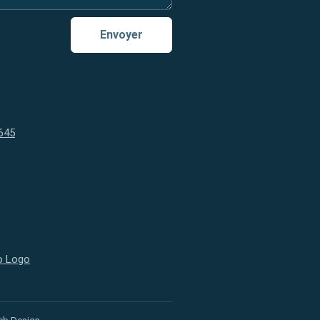
Envoyer
645
 Ontario