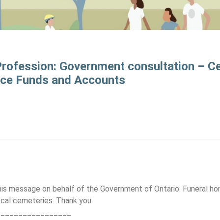
Profession: Government consultation – 
ce Funds and Accounts
his message on behalf of the Government of Ontario. Funeral h
local cemeteries. Thank you.
_________________