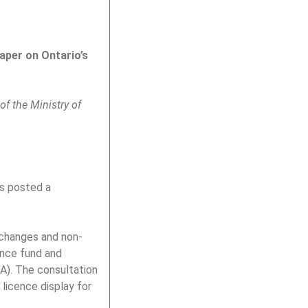
aper on Ontario’s
of the Ministry of
as posted a
 changes and non-
ance fund and
A). The consultation
licence display for