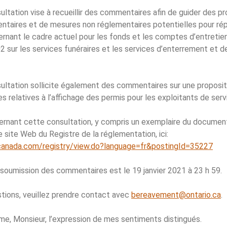
tation vise à recueillir des commentaires afin de guider des pr
entaires et de mesures non réglementaires potentielles pour ré
rnant le cadre actuel pour les fonds et les comptes d’entretie
02 sur les services funéraires et les services d’enterrement et 
ltation sollicite également des commentaires sur une propositi
s relatives à l’affichage des permis pour les exploitants de serv
ernant cette consultation, y compris un exemplaire du document
e site Web du Registre de la réglementation, ici:
canada.com/registry/view.do?language=fr&postingId=35227
a soumission des commentaires est le 19 janvier 2021 à 23 h 59.
tions, veuillez prendre contact avec
bereavement@ontario.ca
.
me, Monsieur, l’expression de mes sentiments distingués.