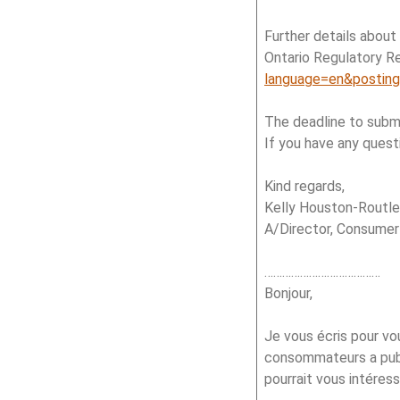
Further details about
Ontario Regulatory Re
language=en&postin
The deadline to submi
If you have any ques
Kind regards,
Kelly Houston-Routl
A/Director, Consumer 
…………………………………
Bonjour,
Je vous écris pour v
consommateurs a publi
pourrait vous intéress