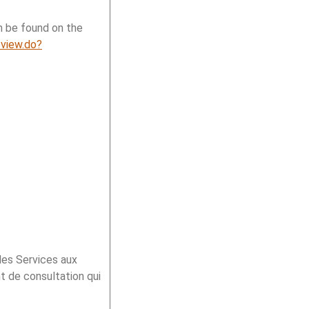
an be found on the
/view.do?
des Services aux
t de consultation qui