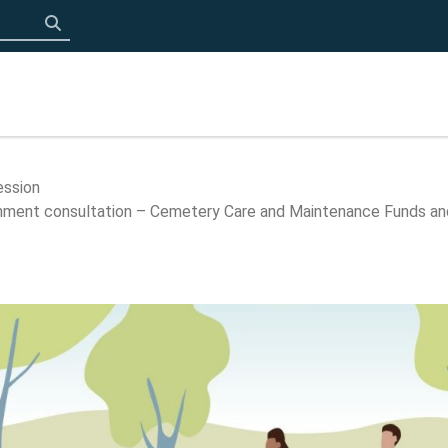
Click to search
ession
rnment consultation – Cemetery Care and Maintenance Funds a