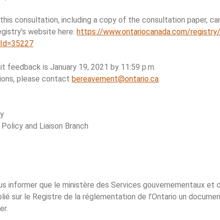
 this consultation, including a copy of the consultation paper, c
gistry’s website here:
https://www.ontariocanada.com/registry
gId=35227
t feedback is January 19, 2021 by 11:59 p.m.
tions, please contact
bereavement@ontario.ca
.
ey
Policy and Liaison Branch
ous informer que le ministère des Services gouvernementaux et 
é sur le Registre de la réglementation de l’Ontario un documen
er.